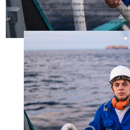
onder de zeebodem, staan deze werknemers bloot aan zwa
de constante vraag naar precisie en veiligheid. Het werk gaat
van veerkracht, intellect en teamwork. Met de wereldwijde a
regio's zoals Guyana, Suriname en Venezuela belangrijker da