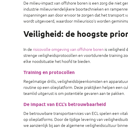
De milieu-impact van offshore boren is een zorg die niet g
industrie milieuvriendelijkere boortechnieken en rampenre
inspanningen aan door ervoor te zorgen dat het transport v
wordt uitgevoerd, waardoor milieurisico's worden geminima
Veiligheid: de hoogste prior
In de
risicovolle omgeving van offshore boren
is veiligheid
strenge veiligheidsprotocollen en voortdurende training zo
elke noodsituatie het hoofd te bieden.
Training en protocollen
Regelmatige drills, veiligheidsbijeenkomsten en apparatuur
routine op een olieplatform. Deze praktijken helpen een cul
teamlid uitgerust is om potentiële gevaren aan te pakken.
De impact van ECL's betrouwbaarheid
De betrouwbare transportservices van ECL spelen een vital
op olieplatforms. Door de tijdige levering van veiligheids
we aanzienlijk bij aan de algemene veiligheidscultuur bin