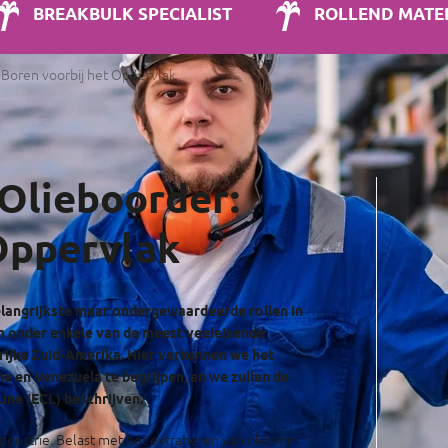
BREAKBULK SPECIALIST
ROLLEND MATE
 Boren voorbij het Oppervlak
Olieboorder:
Oppervlak
elangrijkste maar ondergewaardeerde rollen in
n onder enkele van de meest veeleisende
rijke Zuid-Amerika. Hier verkennen we het
e en Venezuela te begrijpen, en we zullen de
ine (ECL) beschrijven.
dustrie. Belast met het extraheren van olie van