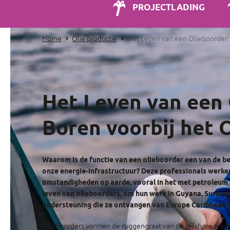
PROJECTLADING
Home
Olie productie
Het Leven van een Olieboorder:
Het Leven van een 
Boren voorbij het 
Waarom is de functie van een olieboorder een van de b
onze energie-infrastructuur? Deze professionals werke
omstandigheden op aarde, vooral in het met petroleum 
leven van olieboorders, om hun werk in Guyana, Surinam
ondersteuning die ze ontvangen van Europe Caribbean L
Olieboorders vormen de ruggengraat van de offshore olie-in