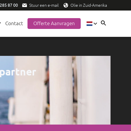
 285 87 00
Stuur een e-mail
Olie in Zuid-Amerika
Contact
Offerte Aanvragen
EN
ES
NL
 partner