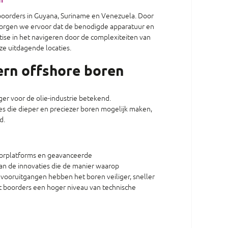
n
eboorders in Guyana, Suriname en Venezuela. Door
zorgen we ervoor dat de benodigde apparatuur en
tise in het navigeren door de complexiteiten van
ze uitdagende locaties.
ern offshore boren
r voor de olie-industrie betekend.
s die dieper en preciezer boren mogelijk maken,
d.
orplatforms en geavanceerde
van de innovaties die de manier waarop
vooruitgangen hebben het boren veiliger, sneller
at boorders een hoger niveau van technische