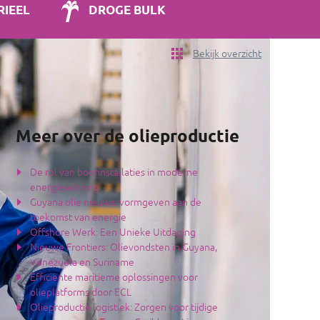
RIEEL
DROGE BULK
Bekijk overzicht
Meer over de olieproductie
De rol van boorinstallaties in moderne
energiewinning
Guyana olie nieuws: vormgeven aan de
toekomst van energie
Offshore Werk: Een Unieke Uitdaging
Nieuwe Frontiers: Olievondsten in Guyana,
Venezuela en Suriname
Efficiënte maritieme oplossingen voor
olieplatforms door ECL
Olieproductie logistiek: Zorgen voor tijdige