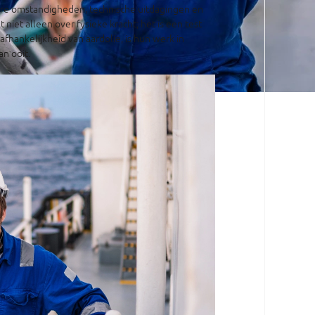
re omstandigheden, technische uitdagingen en
 niet alleen over fysieke kracht; het is een test
fhankelijkheid van aardolie, is hun werk in
n ooit.