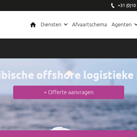
+31 (0)10
Home
Diensten
Afvaartschema
Agenten
ibische
offshore logistiek
e
+ Offerte aanvragen