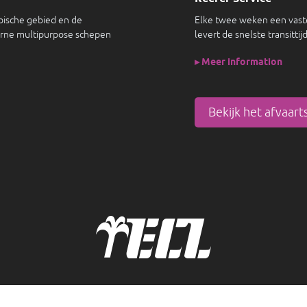
ibische gebied en de
Elke twee weken een vaste
rne multipurpose schepen
levert de snelste transitti
▸ Meer information
Bekijk het afvaar