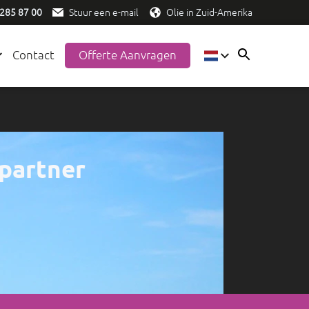
 285 87 00
Stuur een e-mail
Olie in Zuid-Amerika
Contact
Offerte Aanvragen
EN
ES
NL
 partner