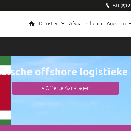
+31 (0)10
Home
Diensten
Afvaartschema
Agenten
bische offshore logistieke
+ Offerte Aanvragen