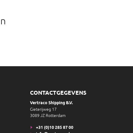
an
CONTACTGEGEVENS
Vertraco Shipping B.V.
Gieterijweg 17
3089 JZ Rotterdam
+31 (0)10 285 87 00