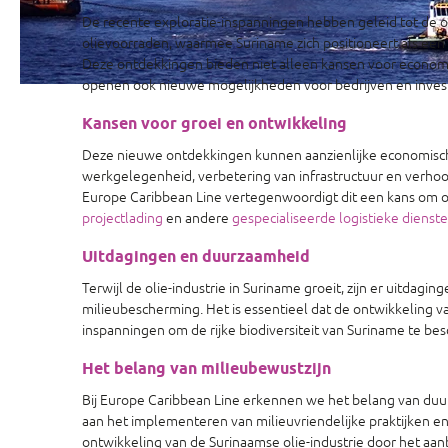
De recente exploratie-inspanningen hebben geleid tot de o
olievoorraden, waarmee Suriname zich positioneert als een 
Deze ontdekkingen bieden niet alleen kansen voor economi
openen ook nieuwe mogelijkheden voor bedrijven en investe
Kansen voor groei en ontwikkeling
Deze nieuwe ontdekkingen kunnen aanzienlijke economisc
werkgelegenheid, verbetering van infrastructuur en verhoo
Europe Caribbean Line vertegenwoordigt dit een kans om onz
projectlading
en andere
gespecialiseerde logistieke dienst
Uitdagingen en duurzaamheid
Terwijl de olie-industrie in Suriname groeit, zijn er uitdag
milieubescherming. Het is essentieel dat de ontwikkeling v
inspanningen om de rijke biodiversiteit van Suriname te b
Het belang van milieubewustzijn
Bij Europe Caribbean Line erkennen we het belang van duur
aan het implementeren van milieuvriendelijke praktijken 
ontwikkeling van de Surinaamse olie-industrie door het aa