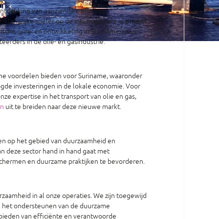
ntdekking van aanzienlijke offshore
belangrijke speler op de internationale oliemarkt.
sche groei en ontwikkeling in Suriname, maar
erders in de olie- en gasindustrie.
he voordelen bieden voor Suriname, waaronder
gde investeringen in de lokale economie. Voor
e expertise in het transport van olie en gas,
en
uit te breiden naar deze nieuwe markt.
ingen op het gebied van duurzaamheid en
an deze sector hand in hand gaat met
eschermen en duurzame praktijken te bevorderen.
zaamheid in al onze operaties. We zijn toegewijd
en het ondersteunen van de duurzame
nbieden van efficiënte en verantwoorde