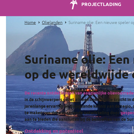
PROJECTLADING
Home
Olielanden
Suriname olie: Een nieuwe speler o
Suriname olie: Een
op de wereldwijde 
De recente ontdekkingen van aanzienlijke olievoorrade
in de schijnwerpers gezet als een opkomende kracht in
jarenlange ervaring en diepgaande kennis van de regio, 
te maken van deze spannende ontwikkeling door
gespec
aan te bieden die aansluiten bij de behoeften van de Sur
Ontdekking en potentieel