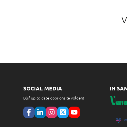
V
SOCIAL MEDIA
IN SA
Blijf up-to-date door ons te volgen!