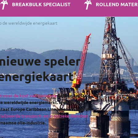
BREAKBULK SPECIALIST
ROLLEND MATER
p de wereldwijde energiekaart
 nieuwe speler
energiekaart
n voor de kust van Suriname
hebben het land
 de wereldwijde energiemarkt. Met onze
staat Europe Caribbean Line klaar om deel uit
ialiseerde transport- en logistieke diensten
inaamse olie-industrie.