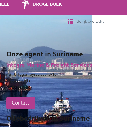
IEEL
DROGE BULK
Bekijk overzicht
Onze agent in Suriname
Integra Marine & Freight Services
van 't Hogerhuysstraat 13-15
P.O. Box 1842
Paramaribo
Contact
Oliebedrijven in Suriname